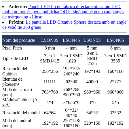
Anterior:
Panell LED P5 de fàbrica directament: camió LED
mòbil no només per a publicitat OOH, sinó també per a campanyes
de màrqueting - Linso
Pròxim:
La pantalla LED Creative Sphere destaca amb un angle
de visió de 360 ​​graus
Nom del producte
LSON3S
LSON4S
LSON5S
LSON6S
Pixel Pitch
3 mm
4 mm
5 mm
6 mm
3 en 1
3 en 1
3 en 1 SMD
3 en 1 SMD
Tipus de LED
SMD
SMD1415
1820
3535
2525
Resolució del
192*192/
256*256
192*192
160*160
Gabinet
240*240
Identitat de
111111
62500
40000
27777
píxels/m²
Mida de l'armari
768*768
768*768
960*960
960*960
(mm)
/960*960
Mòduls/Gabinet
(A
4*4
3*6/ 6*6
3*6
5*5
x A)
64*32/
Resolució del mòdul
64*64
64*32
32*32
40*40
Mida del mòdul
256*128/
192*192
320*160
192*192
(mm)
160*160