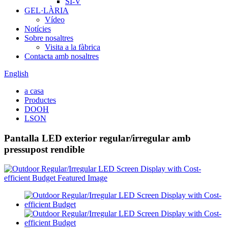
SÍ-V
GEL·LÀRIA
Vídeo
Notícies
Sobre nosaltres
Visita a la fàbrica
Contacta amb nosaltres
English
a casa
Productes
DOOH
LSON
Pantalla LED exterior regular/irregular amb
pressupost rendible