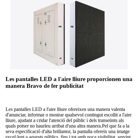
Les pantalles LED a l'aire lliure proporcionen una
manera Bravo de fer publicitat
Les pantalles LED a l'aire lliure ofereixen una manera valenta
d'anunciar, informar o mostrar qualsevol contingut escollit a l'aire
lliure, ajudant a cridar l'atenció del públic i dels transeünts als
quals potser no hauríeu arribat d'una altra manera.Pel que fa a la
seva especificació d'alta brillantor, la pantalla ofereix una imatge
excel·lent a aquests públics, fins i tot amb poca visibilitat, servint