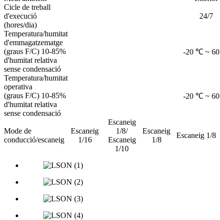
Cicle de treball
d'execució
24/7
(hores/dia)
Temperatura/humitat
d'emmagatzematge
(graus F/C) 10-85%
-20 ℃ ~ 6
d'humitat relativa
sense condensació
Temperatura/humitat
operativa
(graus F/C) 10-85%
-20 ℃ ~ 6
d'humitat relativa
sense condensació
Escaneig
Mode de
Escaneig
1/8/
Escaneig
Escaneig 1/8
conducció/escaneig
1/16
Escaneig
1/8
1/10