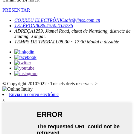
PRESENTAR
CORREU ELECTRÒNIC
sale@linso.com.cn
TELÈFON
0086-15502105736
ADREÇA
1259, Jiamei Road, ciutat de Nanxiang, districte de
Jiading, Xangai.
TEMPS DE TREBALL
08:30 ~ 17:30 Modal a dissabte
© Copyright 20102022 : Tots els drets reservats.
>
Envia un correu electrònic
x