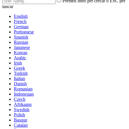
Premeu Intro per cercar o ESC per
tancar
English
French
German
Portuguese
Spanish
Russian
Japanese
Korean
Arabic
Irish
Greek
Turkish
Italian
Danish
Romanian
Indonesian
Czech
Afrikaans
Swedish
Polish
Basque
Catalan