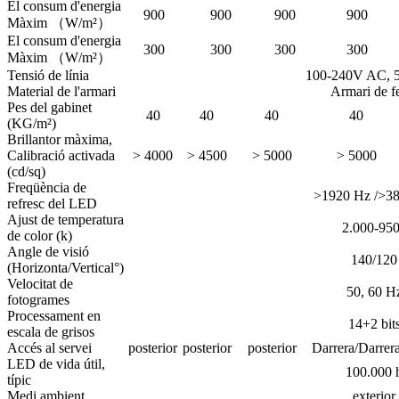
El consum d'energia
900
900
900
900
Màxim （W/m²）
El consum d'energia
300
300
300
300
Màxim （W/m²）
Tensió de línia
100-240V AC, 
Material de l'armari
Armari de f
Pes del gabinet
40
40
40
40
(KG/m²)
Brillantor màxima,
Calibració activada
> 4000
> 4500
> 5000
> 5000
(cd/sq)
Freqüència de
>1920 Hz /
>38
refresc del LED
Ajust de temperatura
2.000-95
de color (k)
Angle de visió
140/120
(Horizonta/Vertical°)
Velocitat de
50, 60 H
fotogrames
Processament en
14+2 bit
escala de grisos
Accés al servei
posterior
posterior
posterior
Darrera/Darrer
LED de vida útil,
100.000 
típic
Medi ambient
exterior