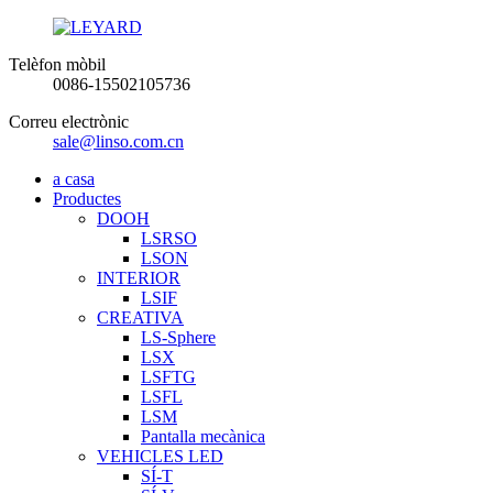
Telèfon mòbil
0086-15502105736
Correu electrònic
sale@linso.com.cn
a casa
Productes
DOOH
LSRSO
LSON
INTERIOR
LSIF
CREATIVA
LS-Sphere
LSX
LSFTG
LSFL
LSM
Pantalla mecànica
VEHICLES LED
SÍ-T